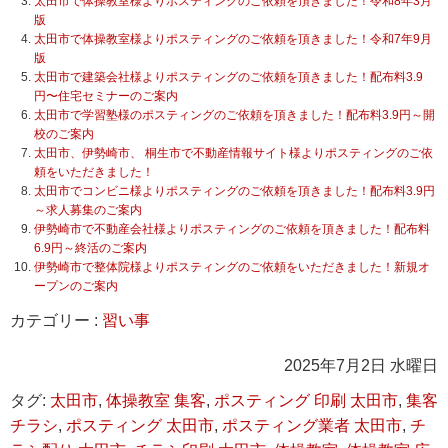
太田市で体操教室様よりポスティングのご依頼を頂きました！令和8年3月
版
太田市で体操教室様よりポスティングのご依頼を頂きました！令和7年9月
版
太田市で建築会社様よりポスティングのご依頼を頂きました！配布料3.9
円〜住宅セミナーのご案内
太田市で学習塾様のポスティングのご依頼を頂きました！配布料3.9円～開
校のご案内
太田市、伊勢崎市、 桐生市で不動産情報サイト様よりポスティングのご依
頼をいただきました！
太田市でコンビニ様よりポスティングのご依頼を頂きました！配布料3.9円
～求人募集のご案内
伊勢崎市で不動産会社様よりポスティングのご依頼を頂きました！配布料
6.9円～終活のご案内
伊勢崎市で整体院様よりポスティングのご依頼をいただきました！新規オ
ープンのご案内
カテゴリー :
習い事
2025年7月2日 水曜日
タグ:
太田市
,
体操教室 集客
,
ポスティング 印刷 太田市
,
集客
チラシ
,
ポスティング 太田市
,
ポスティング業者 太田市
,
チ