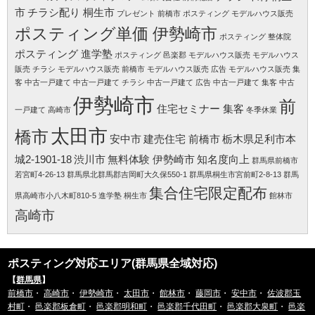
市
チラシ配り 桐生市
プレゼント 前橋市
ポスティング モデルハウス販売
ポスティング単価 伊勢崎市
ポスティング 整体院
ポスティング 進学塾
ポスティング 邑楽郡
モデルハウス販売
モデルハウス
販売 チラシ
モデルハウス販売 前橋市
モデルハウス販売 広告
モデルハウス販売 集
客
中古一戸建て
中古一戸建て チラシ
中古一戸建て 広告
中古一戸建て 集客
中古
伊勢崎市
前
住宅セミナー 集客
一戸建て 高崎市
冬季休業
太田市
橋市
安中市
建売住宅 前橋市
栃木県足利市本
城2-1901-18
渋川市
無料体験 伊勢崎市
知名度向上
群馬県前橋市
若宮町4-26-13
群馬県北群馬郡吉岡町大久保550-1
群馬県桐生市宮前町2-8-13
群馬
集合住宅限定配布
県高崎市小八木町810-5
進学塾 桐生市
館林市
高崎市
ポスティング対応エリア(群馬県全域対応)
【
群馬県
】
前橋市
・
高崎市
・
伊勢崎市
・
太田市
・
館林市
・
藤岡市
・
安中市
・
佐波郡玉
村町
・
邑楽郡板倉町
・
邑楽郡明和町
・
邑楽郡千代田町
・
邑楽郡大泉町
・
邑楽