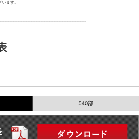
ざいます。
表
540部