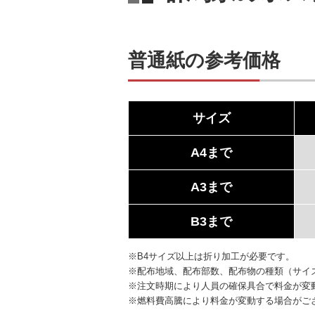
普通紙の参考価格
サイズ
A4まで
A3まで
B3まで
※B4サイズ以上は折り加工が必要です。
※配布地域、配布部数、配布物の種類（サイ
※注文時期により人員の確保具合で料金が変
※燃料費高騰により料金が変動する場合がご