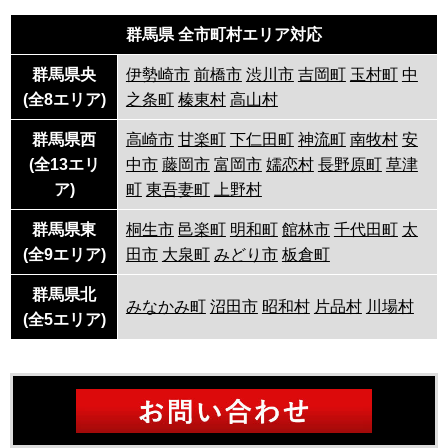
群馬県 全市町村エリア対応
群馬県央
伊勢崎市
前橋市
渋川市
吉岡町
玉村町
中
(全8エリア)
之条町
榛東村
高山村
群馬県西
高崎市
甘楽町
下仁田町
神流町
南牧村
安
(全13エリ
中市
藤岡市
富岡市
嬬恋村
長野原町
草津
ア)
町
東吾妻町
上野村
群馬県東
桐生市
邑楽町
明和町
館林市
千代田町
太
(全9エリア)
田市
大泉町
みどり市
板倉町
群馬県北
みなかみ町
沼田市
昭和村
片品村
川場村
(全5エリア)