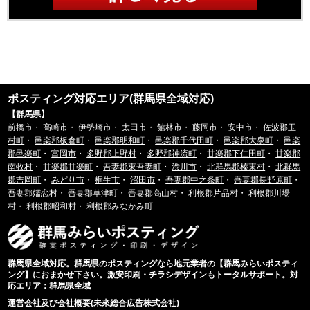
ポスティング対応エリア(群馬県全域対応)
【
群馬県
】
前橋市
・
高崎市
・
伊勢崎市
・
太田市
・
館林市
・
藤岡市
・
安中市
・
佐波郡玉
村町
・
邑楽郡板倉町
・
邑楽郡明和町
・
邑楽郡千代田町
・
邑楽郡大泉町
・
邑楽
郡邑楽町
・
富岡市
・
多野郡上野村
・
多野郡神流町
・
甘楽郡下仁田町
・
甘楽郡
南牧村
・
甘楽郡甘楽町
・
吾妻郡東吾妻町
・
渋川市
・
北群馬郡榛東村
・
北群馬
郡吉岡町
・
みどり市
・
桐生市
・
沼田市
・
吾妻郡中之条町
・
吾妻郡長野原町
・
吾妻郡嬬恋村
・
吾妻郡草津町
・
吾妻郡高山村
・
利根郡片品村
・
利根郡川場
村
・
利根郡昭和村
・
利根郡みなかみ町
群馬県全域対応。群馬県のポスティングなら地元業者の【群馬みらいポスティ
ング】におまかせ下さい。激安印刷・チラシデザインもトータルサポート。対
応エリア：群馬県全域
運営会社及び会社概要(未來総合広告株式会社)