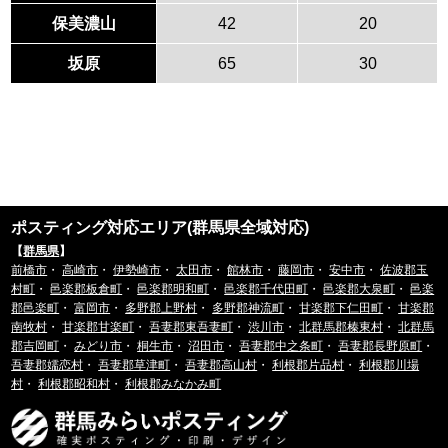
保美濃山
42
20
坂原
65
30
ポスティング対応エリア(群馬県全域対応)
【
群馬県
】
前橋市
・
高崎市
・
伊勢崎市
・
太田市
・
館林市
・
藤岡市
・
安中市
・
佐波郡玉
村町
・
邑楽郡板倉町
・
邑楽郡明和町
・
邑楽郡千代田町
・
邑楽郡大泉町
・
邑楽
郡邑楽町
・
富岡市
・
多野郡上野村
・
多野郡神流町
・
甘楽郡下仁田町
・
甘楽郡
南牧村
・
甘楽郡甘楽町
・
吾妻郡東吾妻町
・
渋川市
・
北群馬郡榛東村
・
北群馬
郡吉岡町
・
みどり市
・
桐生市
・
沼田市
・
吾妻郡中之条町
・
吾妻郡長野原町
・
吾妻郡嬬恋村
・
吾妻郡草津町
・
吾妻郡高山村
・
利根郡片品村
・
利根郡川場
村
・
利根郡昭和村
・
利根郡みなかみ町