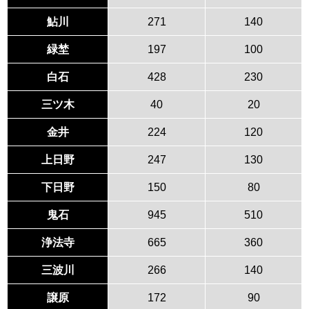
鮎川
271
140
緑埜
197
100
白石
428
230
三ツ木
40
20
金井
224
120
上日野
247
130
下日野
150
80
鬼石
945
510
浄法寺
665
360
三波川
266
140
譲原
172
90