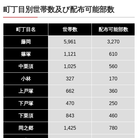
町丁目別世帯数及び配布可能部数
町丁目名
世帯数
配布可能部数
藤岡
5,961
3,270
篠塚
1,121
610
中栗須
1,025
560
小林
327
170
上戸塚
662
360
下戸塚
470
250
下栗須
843
460
岡之郷
1,425
780