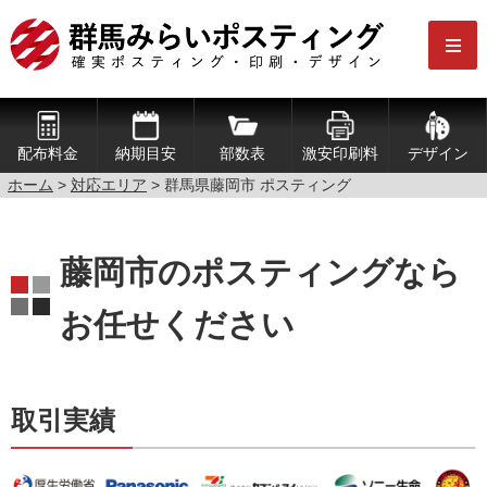
配布料金
納期目安
部数表
激安印刷料
デザイン
ホーム
>
対応エリア
> 群馬県藤岡市 ポスティング
藤岡市のポスティングなら
お任せください
取引実績