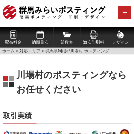
配布料金
納期目安
部数表
激安印刷料
デザイン
ホーム
>
対応エリア
> 群馬県利根郡川場村 ポスティング
川場村のポスティングなら
お任せください
取引実績