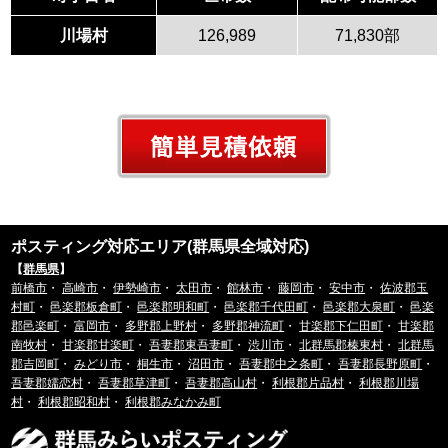
川場村
126,989
71,830部
ポスティング対応エリア(群馬県全域対応)
【
群馬県
】
前橋市
・
高崎市
・
伊勢崎市
・
太田市
・
館林市
・
藤岡市
・
安中市
・
佐波郡玉
村町
・
邑楽郡板倉町
・
邑楽郡明和町
・
邑楽郡千代田町
・
邑楽郡大泉町
・
邑楽
郡邑楽町
・
富岡市
・
多野郡上野村
・
多野郡神流町
・
甘楽郡下仁田町
・
甘楽郡
南牧村
・
甘楽郡甘楽町
・
吾妻郡東吾妻町
・
渋川市
・
北群馬郡榛東村
・
北群馬
郡吉岡町
・
みどり市
・
桐生市
・
沼田市
・
吾妻郡中之条町
・
吾妻郡長野原町
・
吾妻郡嬬恋村
・
吾妻郡草津町
・
吾妻郡高山村
・
利根郡片品村
・
利根郡川場
村
・
利根郡昭和村
・
利根郡みなかみ町