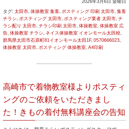
2026年3月6日 金曜日
タグ:
太田市
,
体操教室 集客
,
ポスティング 印刷 太田市
,
集客
チラシ
,
ポスティング 太田市
,
ポスティング業者 太田市
,
チ
ラシ配り 太田市
,
チラシ印刷 太田市
,
体操教室
,
体操教室 広
告
,
体操教室 チラシ
,
ネイス体操教室 イオンモール太田校
,
群馬県太田市石原町81イオンモール太田1F
,
0570666023
,
体操教室 太田市
,
ポスティング 体操教室
,
A4印刷
高崎市で着物教室様よりポスティ
ングのご依頼をいただきまし
た！きもの着付無料講座会の告知