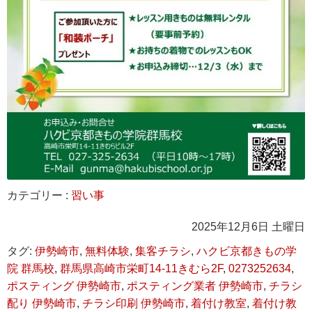
カテゴリー :
習い事
2025年12月6日 土曜日
タグ:
伊勢崎市
,
無料体験
,
集客チラシ
,
ハクビ京都きもの学
院 群馬校
,
群馬県高崎市栄町14-11きむら2F
,
0273252634
,
ポスティング 伊勢崎市
,
ポスティング業者 伊勢崎市
,
チラシ
配り 伊勢崎市
,
チラシ印刷 伊勢崎市
,
着付け教室
,
着付け教