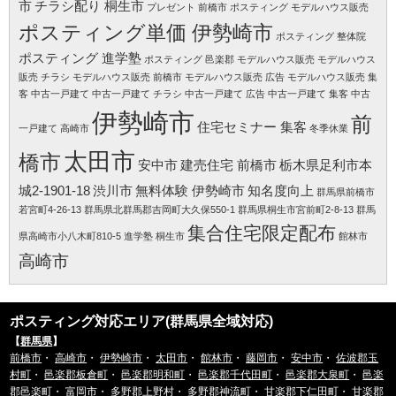
市
チラシ配り 桐生市
プレゼント 前橋市
ポスティング モデルハウス販売
ポスティング単価 伊勢崎市
ポスティング 整体院
ポスティング 進学塾
ポスティング 邑楽郡
モデルハウス販売
モデルハウス
販売 チラシ
モデルハウス販売 前橋市
モデルハウス販売 広告
モデルハウス販売 集
客
中古一戸建て
中古一戸建て チラシ
中古一戸建て 広告
中古一戸建て 集客
中古
伊勢崎市
前
住宅セミナー 集客
一戸建て 高崎市
冬季休業
太田市
橋市
安中市
建売住宅 前橋市
栃木県足利市本
城2-1901-18
渋川市
無料体験 伊勢崎市
知名度向上
群馬県前橋市
若宮町4-26-13
群馬県北群馬郡吉岡町大久保550-1
群馬県桐生市宮前町2-8-13
群馬
集合住宅限定配布
県高崎市小八木町810-5
進学塾 桐生市
館林市
高崎市
ポスティング対応エリア(群馬県全域対応)
【
群馬県
】
前橋市
・
高崎市
・
伊勢崎市
・
太田市
・
館林市
・
藤岡市
・
安中市
・
佐波郡玉
村町
・
邑楽郡板倉町
・
邑楽郡明和町
・
邑楽郡千代田町
・
邑楽郡大泉町
・
邑楽
郡邑楽町
・
富岡市
・
多野郡上野村
・
多野郡神流町
・
甘楽郡下仁田町
・
甘楽郡