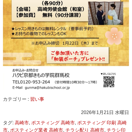
カテゴリー :
習い事
2026年1月21日 水曜日
タグ:
高崎市
,
ポスティング 高崎市
,
ポスティング 印刷 高崎
市
,
ポスティング業者 高崎市
,
チラシ配り 高崎市
,
チラシ印