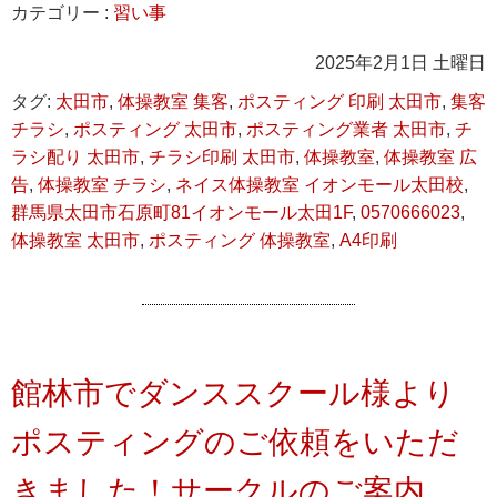
カテゴリー :
習い事
2025年2月1日 土曜日
タグ:
太田市
,
体操教室 集客
,
ポスティング 印刷 太田市
,
集客
チラシ
,
ポスティング 太田市
,
ポスティング業者 太田市
,
チ
ラシ配り 太田市
,
チラシ印刷 太田市
,
体操教室
,
体操教室 広
告
,
体操教室 チラシ
,
ネイス体操教室 イオンモール太田校
,
群馬県太田市石原町81イオンモール太田1F
,
0570666023
,
体操教室 太田市
,
ポスティング 体操教室
,
A4印刷
館林市でダンススクール様より
ポスティングのご依頼をいただ
きました！サークルのご案内