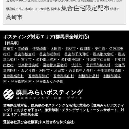
若宮町4-26-13
群馬県北群馬郡吉岡町大久保550-1
群馬県桐生市宮前町2-8-13
群馬
集合住宅限定配布
県高崎市小八木町810-5
進学塾 桐生市
館林市
高崎市
ポスティング対応エリア(群馬県全域対応)
【
群馬県
】
前橋市
・
高崎市
・
伊勢崎市
・
太田市
・
館林市
・
藤岡市
・
安中市
・
佐波郡玉
村町
・
邑楽郡板倉町
・
邑楽郡明和町
・
邑楽郡千代田町
・
邑楽郡大泉町
・
邑楽
郡邑楽町
・
富岡市
・
多野郡上野村
・
多野郡神流町
・
甘楽郡下仁田町
・
甘楽郡
南牧村
・
甘楽郡甘楽町
・
吾妻郡東吾妻町
・
渋川市
・
北群馬郡榛東村
・
北群馬
郡吉岡町
・
みどり市
・
桐生市
・
沼田市
・
吾妻郡中之条町
・
吾妻郡長野原町
・
吾妻郡嬬恋村
・
吾妻郡草津町
・
吾妻郡高山村
・
利根郡片品村
・
利根郡川場
村
・
利根郡昭和村
・
利根郡みなかみ町
群馬県全域対応。群馬県のポスティングなら地元業者の【群馬みらいポスティ
ング】におまかせ下さい。激安印刷・チラシデザインもトータルサポート。対
応エリア：群馬県全域
運営会社及び会社概要(未來総合広告株式会社)