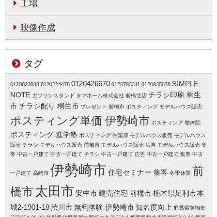
工場
映像作成
タグ
0120426670
SIMPLE
0120023838
0120224478
0120793311
0120935078
NOTE
チラシ印刷 桐生
ガソリンスタンド
タマホーム株式会社 前橋北店
市
チラシ配り 桐生市
プレゼント 前橋市
ポスティング モデルハウス販売
ポスティング単価 伊勢崎市
ポスティング 整体院
ポスティング 進学塾
ポスティング 邑楽郡
モデルハウス販売
モデルハウス
販売 チラシ
モデルハウス販売 前橋市
モデルハウス販売 広告
モデルハウス販売 集
客
中古一戸建て
中古一戸建て チラシ
中古一戸建て 広告
中古一戸建て 集客
中古
伊勢崎市
前
住宅セミナー 集客
一戸建て 高崎市
冬季休業
太田市
橋市
安中市
建売住宅 前橋市
栃木県足利市本
城2-1901-18
渋川市
無料体験 伊勢崎市
知名度向上
群馬県前橋市