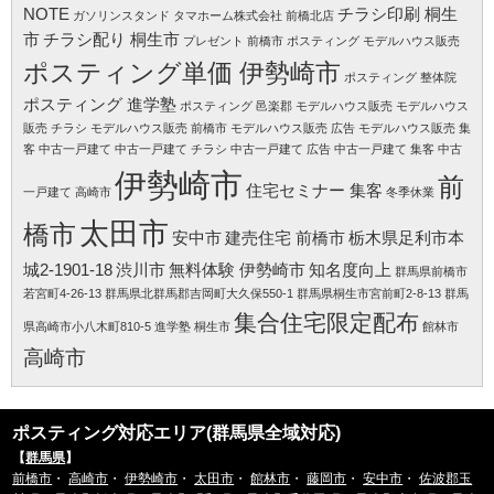
NOTE
チラシ印刷 桐生
ガソリンスタンド
タマホーム株式会社 前橋北店
市
チラシ配り 桐生市
プレゼント 前橋市
ポスティング モデルハウス販売
ポスティング単価 伊勢崎市
ポスティング 整体院
ポスティング 進学塾
ポスティング 邑楽郡
モデルハウス販売
モデルハウス
販売 チラシ
モデルハウス販売 前橋市
モデルハウス販売 広告
モデルハウス販売 集
客
中古一戸建て
中古一戸建て チラシ
中古一戸建て 広告
中古一戸建て 集客
中古
伊勢崎市
前
住宅セミナー 集客
一戸建て 高崎市
冬季休業
太田市
橋市
安中市
建売住宅 前橋市
栃木県足利市本
城2-1901-18
渋川市
無料体験 伊勢崎市
知名度向上
群馬県前橋市
若宮町4-26-13
群馬県北群馬郡吉岡町大久保550-1
群馬県桐生市宮前町2-8-13
群馬
集合住宅限定配布
県高崎市小八木町810-5
進学塾 桐生市
館林市
高崎市
ポスティング対応エリア(群馬県全域対応)
【
群馬県
】
前橋市
・
高崎市
・
伊勢崎市
・
太田市
・
館林市
・
藤岡市
・
安中市
・
佐波郡玉