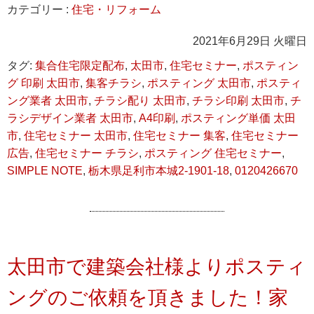
カテゴリー :
住宅・リフォーム
2021年6月29日 火曜日
タグ:
集合住宅限定配布
,
太田市
,
住宅セミナー
,
ポスティン
グ 印刷 太田市
,
集客チラシ
,
ポスティング 太田市
,
ポスティ
ング業者 太田市
,
チラシ配り 太田市
,
チラシ印刷 太田市
,
チ
ラシデザイン業者 太田市
,
A4印刷
,
ポスティング単価 太田
市
,
住宅セミナー 太田市
,
住宅セミナー 集客
,
住宅セミナー
広告
,
住宅セミナー チラシ
,
ポスティング 住宅セミナー
,
SIMPLE NOTE
,
栃木県足利市本城2-1901-18
,
0120426670
太田市で建築会社様よりポスティ
ングのご依頼を頂きました！家