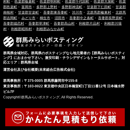
村町
・
邑楽郡板倉町
・
邑楽郡明和町
・
邑楽郡千代田町
・
邑楽郡大泉町
・
邑楽
郡邑楽町
・
富岡市
・
多野郡上野村
・
多野郡神流町
・
甘楽郡下仁田町
・
甘楽郡
南牧村
・
甘楽郡甘楽町
・
吾妻郡東吾妻町
・
渋川市
・
北群馬郡榛東村
・
北群馬
郡吉岡町
・
みどり市
・
桐生市
・
沼田市
・
吾妻郡中之条町
・
吾妻郡長野原町
・
吾妻郡嬬恋村
・
吾妻郡草津町
・
吾妻郡高山村
・
利根郡片品村
・
利根郡川場
村
・
利根郡昭和村
・
利根郡みなかみ町
群馬県全域対応。群馬県のポスティングなら地元業者の【群馬みらいポスティ
ング】におまかせ下さい。激安印刷・チラシデザインもトータルサポート。対
応エリア：群馬県全域
運営会社及び会社概要(未來総合広告株式会社)
群馬事務所：〒375-0005 群馬県藤岡市中155-8
東京事務所：〒103-0022 東京都中央区日本橋室町1丁目11番12号 日本橋水野
ビル7F
Copyright©群馬みらいポスティング, All Rights Reserved.