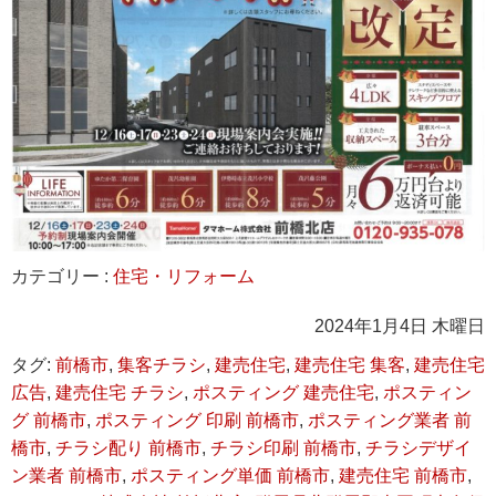
カテゴリー :
住宅・リフォーム
2024年1月4日 木曜日
タグ:
前橋市
,
集客チラシ
,
建売住宅
,
建売住宅 集客
,
建売住宅
広告
,
建売住宅 チラシ
,
ポスティング 建売住宅
,
ポスティン
グ 前橋市
,
ポスティング 印刷 前橋市
,
ポスティング業者 前
橋市
,
チラシ配り 前橋市
,
チラシ印刷 前橋市
,
チラシデザイ
ン業者 前橋市
,
ポスティング単価 前橋市
,
建売住宅 前橋市
,