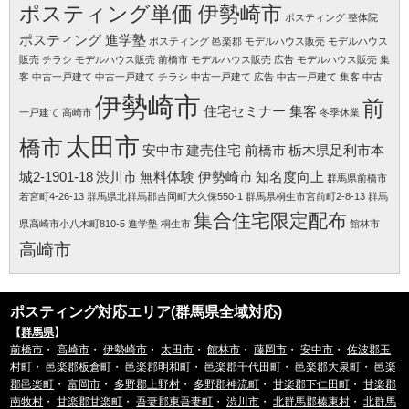
ポスティング単価 伊勢崎市
ポスティング 整体院
ポスティング 進学塾
ポスティング 邑楽郡
モデルハウス販売
モデルハウス
販売 チラシ
モデルハウス販売 前橋市
モデルハウス販売 広告
モデルハウス販売 集
客
中古一戸建て
中古一戸建て チラシ
中古一戸建て 広告
中古一戸建て 集客
中古
伊勢崎市
前
住宅セミナー 集客
一戸建て 高崎市
冬季休業
太田市
橋市
安中市
建売住宅 前橋市
栃木県足利市本
城2-1901-18
渋川市
無料体験 伊勢崎市
知名度向上
群馬県前橋市
若宮町4-26-13
群馬県北群馬郡吉岡町大久保550-1
群馬県桐生市宮前町2-8-13
群馬
集合住宅限定配布
県高崎市小八木町810-5
進学塾 桐生市
館林市
高崎市
ポスティング対応エリア(群馬県全域対応)
【
群馬県
】
前橋市
・
高崎市
・
伊勢崎市
・
太田市
・
館林市
・
藤岡市
・
安中市
・
佐波郡玉
村町
・
邑楽郡板倉町
・
邑楽郡明和町
・
邑楽郡千代田町
・
邑楽郡大泉町
・
邑楽
郡邑楽町
・
富岡市
・
多野郡上野村
・
多野郡神流町
・
甘楽郡下仁田町
・
甘楽郡
南牧村
・
甘楽郡甘楽町
・
吾妻郡東吾妻町
・
渋川市
・
北群馬郡榛東村
・
北群馬