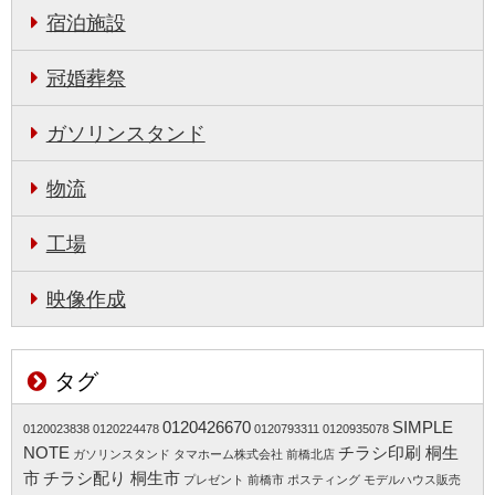
宿泊施設
冠婚葬祭
ガソリンスタンド
物流
工場
映像作成
タグ
0120426670
SIMPLE
0120023838
0120224478
0120793311
0120935078
NOTE
チラシ印刷 桐生
ガソリンスタンド
タマホーム株式会社 前橋北店
市
チラシ配り 桐生市
プレゼント 前橋市
ポスティング モデルハウス販売