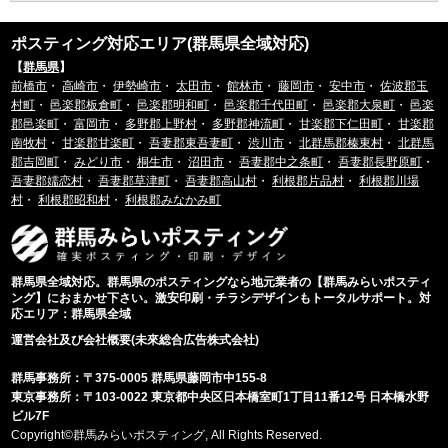
ポスティング対応エリア(群馬県全域対応)
【
群馬県
】
前橋市
・
高崎市
・
伊勢崎市
・
太田市
・
館林市
・
藤岡市
・
安中市
・
佐波郡玉
村町
・
邑楽郡板倉町
・
邑楽郡明和町
・
邑楽郡千代田町
・
邑楽郡大泉町
・
邑楽
郡邑楽町
・
富岡市
・
多野郡上野村
・
多野郡神流町
・
甘楽郡下仁田町
・
甘楽郡
南牧村
・
甘楽郡甘楽町
・
吾妻郡東吾妻町
・
渋川市
・
北群馬郡榛東村
・
北群馬
郡吉岡町
・
みどり市
・
桐生市
・
沼田市
・
吾妻郡中之条町
・
吾妻郡長野原町
・
吾妻郡嬬恋村
・
吾妻郡草津町
・
吾妻郡高山村
・
利根郡片品村
・
利根郡川場
村
・
利根郡昭和村
・
利根郡みなかみ町
群馬県全域対応。群馬県のポスティングなら地元業者の【群馬みらいポスティ
ング】におまかせ下さい。激安印刷・チラシデザインもトータルサポート。対
応エリア：群馬県全域
運営会社及び会社概要(未來総合広告株式会社)
群馬事務所：〒375-0005 群馬県藤岡市中155-8
東京事務所：〒103-0022 東京都中央区日本橋室町1丁目11番12号 日本橋水野
ビル7F
Copyright©群馬みらいポスティング, All Rights Reserved.