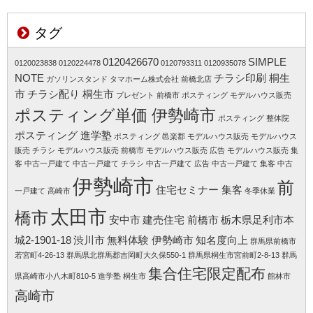
タグ
0120426670
SIMPLE
0120023838
0120224478
0120793311
0120935078
NOTE
チラシ印刷 桐生
ガソリンスタンド
タマホーム株式会社 前橋北店
市
チラシ配り 桐生市
プレゼント 前橋市
ポスティング モデルハウス販売
ポスティング単価 伊勢崎市
ポスティング 整体院
ポスティング 進学塾
ポスティング 邑楽郡
モデルハウス販売
モデルハウス
販売 チラシ
モデルハウス販売 前橋市
モデルハウス販売 広告
モデルハウス販売 集
客
中古一戸建て
中古一戸建て チラシ
中古一戸建て 広告
中古一戸建て 集客
中古
伊勢崎市
前
住宅セミナー 集客
一戸建て 高崎市
冬季休業
太田市
橋市
安中市
建売住宅 前橋市
栃木県足利市本
城2-1901-18
渋川市
無料体験 伊勢崎市
知名度向上
群馬県前橋市
若宮町4-26-13
群馬県北群馬郡吉岡町大久保550-1
群馬県桐生市宮前町2-8-13
群馬
集合住宅限定配布
県高崎市小八木町810-5
進学塾 桐生市
館林市
高崎市