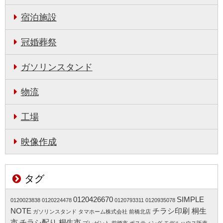
宿泊施設
冠婚葬祭
ガソリンスタンド
物流
工場
映像作成
タグ
0120426670
SIMPLE
0120023838
0120224478
0120793311
0120935078
NOTE
チラシ印刷 桐生
ガソリンスタンド
タマホーム株式会社 前橋北店
市
チラシ配り 桐生市
プレゼント 前橋市
ポスティング モデルハウス販売