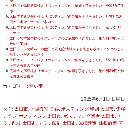
版
太田市で体操教室様よりポスティングのご依頼を頂きました！令和7年7月
版
太田市で建築会社様よりポスティングのご依頼を頂きました！配布料3.9
円〜住宅セミナーのご案内
太田市で建築会社様よりポスティングのご依頼を頂きました！家づくりセ
ミナー
太田市で学習塾様のポスティングのご依頼を頂きました！配布料3.9円～開
校のご案内
太田市、伊勢崎市、 桐生市で不動産情報サイト様よりポスティングのご依
頼をいただきました！
太田市でコンビニ様よりポスティングのご依頼を頂きました！配布料3.9円
～求人募集のご案内
高崎市で病院様よりポスティングのご依頼を頂きました！配布料3.9円〜特
定健診のご案内
カテゴリー :
習い事
2025年6月1日 日曜日
タグ:
太田市
,
体操教室 集客
,
ポスティング 印刷 太田市
,
集客
チラシ
,
ポスティング 太田市
,
ポスティング業者 太田市
,
チ
ラシ配り 太田市
,
チラシ印刷 太田市
,
体操教室
,
体操教室 広