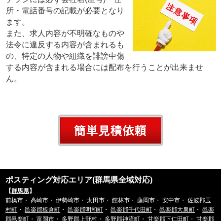
所・電話番号の記載が必要となり
ます。
また、求人内容が不明確なものや
法令に違反する内容が含まれるも
の、特定の人物や組織を誹謗中傷
する内容が含まれる場合には配布を行うことが出来ませ
ん。
ポスティング対応エリア(群馬県全域対応)
【
群馬県
】
前橋市
・
高崎市
・
伊勢崎市
・
太田市
・
館林市
・
藤岡市
・
安中市
・
佐波郡玉
村町
・
邑楽郡板倉町
・
邑楽郡明和町
・
邑楽郡千代田町
・
邑楽郡大泉町
・
邑楽
郡邑楽町
・
富岡市
・
多野郡上野村
・
多野郡神流町
・
甘楽郡下仁田町
・
甘楽郡