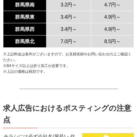
群馬県南
3.2円～
4.7円～
群馬県東
3.4円～
4.9円～
群馬県西
3.4円～
4.9円～
群馬県北
7.0円～
8.5円～
※上記料金は条件がございますので、お見積依頼やお問い合わせの上ご確認く
ださい。
※B4サイズ以上は折り加工が必要です。
※上記の価格は税別です。
求人広告におけるポスティングの注意
点
チラシには必ず会社名(屋号)・住