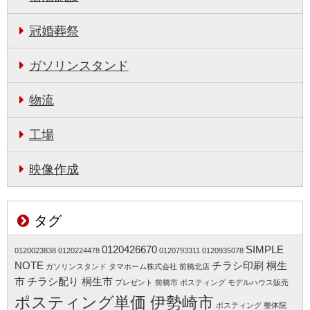
冠婚葬祭
ガソリンスタンド
物流
工場
映像作成
タグ
0120426670
SIMPLE
0120023838
0120224478
0120793311
0120935078
NOTE
チラシ印刷 桐生
ガソリンスタンド
タマホーム株式会社 前橋北店
市
チラシ配り 桐生市
プレゼント 前橋市
ポスティング モデルハウス販売
ポスティング単価 伊勢崎市
ポスティング 整体院