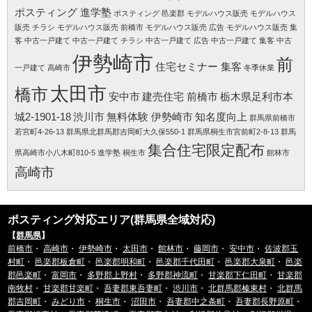
ポスティング 進学塾
ポスティング 邑楽郡
モデルハウス販売
モデルハウス
販売 チラシ
モデルハウス販売 前橋市
モデルハウス販売 広告
モデルハウス販売 集
客
中古一戸建て
中古一戸建て チラシ
中古一戸建て 広告
中古一戸建て 集客
中古
伊勢崎市
前
住宅セミナー 集客
一戸建て 高崎市
冬季休業
太田市
橋市
安中市
建売住宅 前橋市
栃木県足利市本
城2-1901-18
渋川市
無料体験 伊勢崎市
知名度向上
群馬県前橋市
若宮町4-26-13
群馬県北群馬郡吉岡町大久保550-1
群馬県桐生市宮前町2-8-13
群馬
集合住宅限定配布
県高崎市小八木町810-5
進学塾 桐生市
館林市
高崎市
ポスティング対応エリア(群馬県全域対応)
【
群馬県
】
前橋市
・
高崎市
・
伊勢崎市
・
太田市
・
館林市
・
藤岡市
・
安中市
・
佐波郡玉
村町
・
邑楽郡板倉町
・
邑楽郡明和町
・
邑楽郡千代田町
・
邑楽郡大泉町
・
邑楽
郡邑楽町
・
富岡市
・
多野郡上野村
・
多野郡神流町
・
甘楽郡下仁田町
・
甘楽郡
南牧村
・
甘楽郡甘楽町
・
吾妻郡東吾妻町
・
渋川市
・
北群馬郡榛東村
・
北群馬
郡吉岡町
・
みどり市
・
桐生市
・
沼田市
・
吾妻郡中之条町
・
吾妻郡長野原町
・