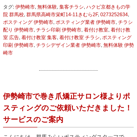
タグ:
伊勢崎市
,
無料体験
,
集客チラシ
,
ハクビ京都きもの学
院 群馬校
,
群馬県高崎市栄町14-11きむら2F
,
0273252634
,
ポスティング 伊勢崎市
,
ポスティング業者 伊勢崎市
,
チラシ
配り 伊勢崎市
,
チラシ印刷 伊勢崎市
,
着付け教室
,
着付け教
室 広告
,
着付け教室 集客
,
着付け教室 チラシ
,
ポスティング
印刷 伊勢崎市
,
チラシデザイン業者 伊勢崎市
,
無料体験 伊勢
崎市
伊勢崎市で巻き爪矯正サロン様よりポ
スティングのご依頼いただきました！
サービスのご案内
こんにちは、群馬みらいポスティングスタッフで