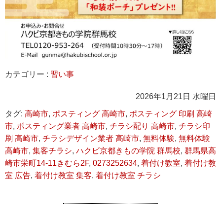
カテゴリー :
習い事
2026年1月21日 水曜日
タグ:
高崎市
,
ポスティング 高崎市
,
ポスティング 印刷 高崎
市
,
ポスティング業者 高崎市
,
チラシ配り 高崎市
,
チラシ印
刷 高崎市
,
チラシデザイン業者 高崎市
,
無料体験
,
無料体験
高崎市
,
集客チラシ
,
ハクビ京都きもの学院 群馬校
,
群馬県高
崎市栄町14-11きむら2F
,
0273252634
,
着付け教室
,
着付け教
室 広告
,
着付け教室 集客
,
着付け教室 チラシ